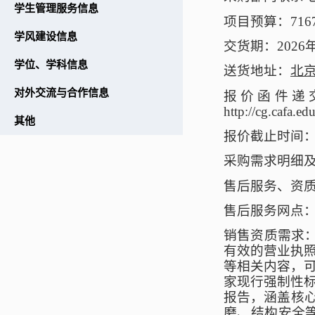
学生管理服务信息
项目预算：
716
学风建设信息
交货期：
2026
学位、学科信息
送货地址：
北
对外交流与合作信息
报价函件递
http://cg.
其他
报价截止时间
采购需求明细
售后服务、资
售后服务网点
销售资质需求
有效的营业执
等相关内容，
家现行强制性标
报告，涵盖核
磨、结构安全等，