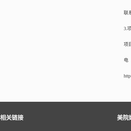
联
3
项
电 
htt
相关链接
美院